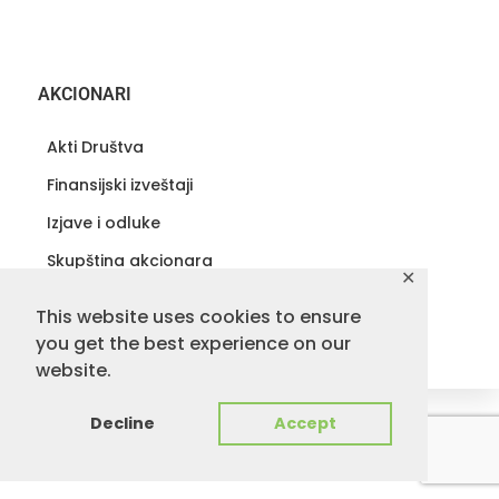
AKCIONARI
Akti Društva
Finansijski izveštaji
Izjave i odluke
Skupština akcionara
✕
Periodični izveštaji
This website uses cookies to ensure
Povremene informacije
you get the best experience on our
website.
Decline
Accept