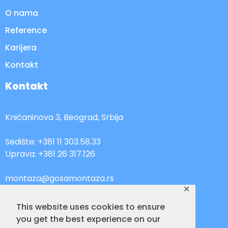
O nama
Reference
Karijera
Kontakt
Kontakt
Knićaninova 3, Beograd, Srbija
Sedište: +381 11 303.58.33
Uprava: +381 26 317.126
montaza@gosamontaza.rs
✕
www.gosamontaza.rs
This website uses cookies to ensure
you get the best experience on our