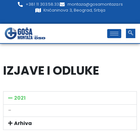
+381 11 303.58.33
montaza@gosamontaza.rs
Knićaninova 3, Beograd, Srbija
IZJAVE I ODLUKE
2021
–
Arhiva