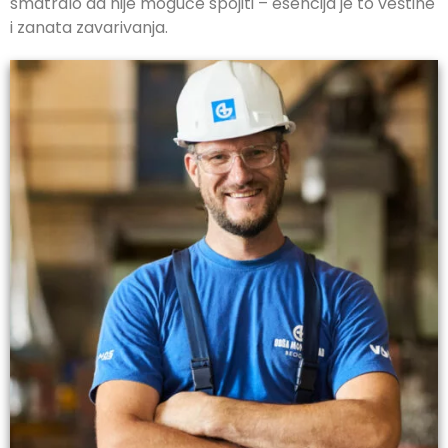
smatralo da nije moguće spojiti – esencija je to veštine
i zanata zavarivanja.