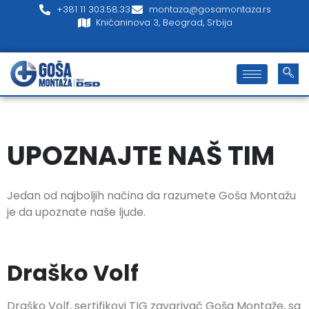
+381 11 303.58.33
montaza@gosamontaza.rs
Knićaninova 3, Beograd, Srbija
UPOZNAJTE NAŠ TIM
Jedan od najboljih načina da razumete Goša Montažu
je da upoznate naše ljude.
Draško Volf
Draško Volf, sertifikovi TIG zavarivač Goša Montaže, sa