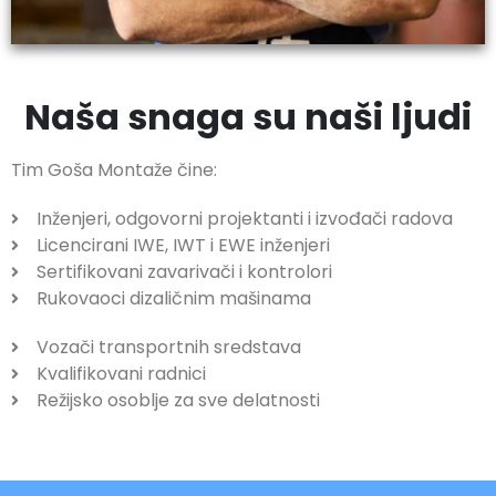
Naša snaga su naši ljudi
Tim Goša Montaže čine:
Inženjeri, odgovorni projektanti i izvođači radova
Licencirani IWE, IWT i EWE inženjeri
Sertifikovani zavarivači i kontrolori
Rukovaoci dizaličnim mašinama
Vozači transportnih sredstava
Kvalifikovani radnici
Režijsko osoblje za sve delatnosti