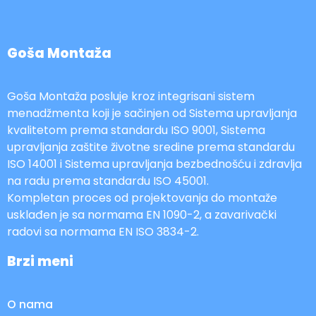
Goša Montaža
Goša Montaža posluje kroz integrisani sistem
menadžmenta koji je sačinjen od Sistema upravljanja
kvalitetom prema standardu ISO 9001, Sistema
upravljanja zaštite životne sredine prema standardu
ISO 14001 i Sistema upravljanja bezbednošću i zdravlja
na radu prema standardu ISO 45001.
Kompletan proces od projektovanja do montaže
usklađen je sa normama EN 1090-2, a zavarivački
radovi sa normama EN ISO 3834-2.
Brzi meni
O nama