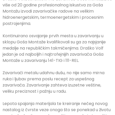
više od 20 godine profesionalnog iskustva za Goša
Montažu izvodi zavarivačke radove na velikim
hidroenergetskim, termoenergetskim i procesnim
postrojenjima.
Kontinuirano osvajanje prvih mesta u zavarivanju u
sklopu Goša Montaže kvalifikovali su ga za najsjanije
medalje na republičkim takmičenjima. Draško Volf
jedan je od najboljih i najtrofejnijih zavarivača Goša
Montaže u zavarivanju 141-TIG i 111-REL.
Zavarivači metalu udahnu dušu, no nije samo mirna
ruka i ljubav prema poslu recept za uspešnog
zavarivača. Zavarivanje zahteva izuzetne veštine,
veliku preciznost i pažnju u radu.
Lepota spajanja materijala te kreiranje nečeg novog
nastalog iz čvrste veze onoga što se ponekad u životu